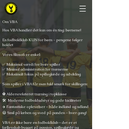
Om VBA
Hos VBA handler det kun om én ting: børnene!
En fodboldklub KUN for børn - pengene følger
holdet
Vores filosofi er enkel:
✅ Maksimal værdi for hver spiller
✅ Minimal administration for trænerne
✅ Maksimalt fokus på spilleglæde og udvikling
Som spiller i VBA får man fuld smæk for skillingen:
⚽ Aldersrelateret træning i topklasse
🛠 Moderne fodboldudstyr og gode faciliteter
✈️ Fantastiske oplevelser – både indland og udland
😃 Smil på læben og sved på panden – hver gang!
VBA er ikke bare en fodboldklub – det er et
fællesskab bygget på passion, spilleglæde og